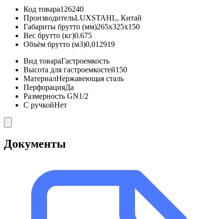
Код товара
126240
Производитель
LUXSTAHL, Китай
Габариты брутто (мм)
265x325x150
Вес брутто (кг)
0.675
Объём брутто (м3)
0,012919
Вид товара
Гастроемкость
Высота для гастроемкостей
150
Материал
Нержавеющая сталь
Перфорация
Да
Размерность GN
1/2
С ручкой
Нет
Документы