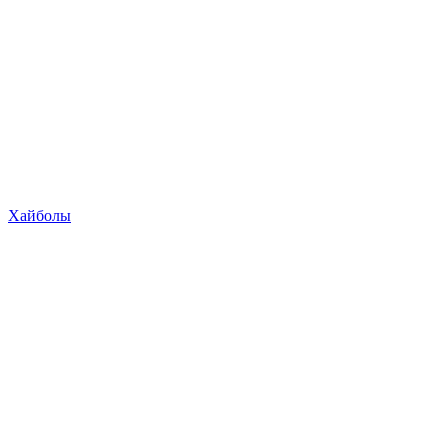
Хайболы