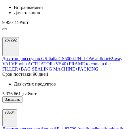
Встраиваемый
Для стаканов
9 950
/шт
,22 ₽
287292
Дозатор для соусов GS Italia GS5000-PN_LOW at floor+2-way
VALVE with ACTUATOR+VS40+FRAME to contain the
FILLER+BAG SEALING MACHINE+PACKING
Срок поставки 90 дней
Для сухих продуктов
5 326 661
/шт
,12 ₽
Заказать
78504
Дозатор для соусов Server SB-4 83700 (red & yellow & white &