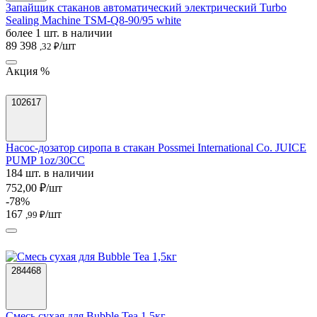
Запайщик стаканов автоматический электрический Turbo
Sealing Machine TSM-Q8-90/95 white
более 1 шт. в наличии
89 398
/шт
,32 ₽
Акция %
102617
Насос-дозатор сиропа в стакан Possmei International Co. JUICE
PUMP 1oz/30CC
184 шт. в наличии
752,00 ₽/шт
-78%
167
/шт
,99 ₽
284468
Смесь сухая для Bubble Tea 1,5кг