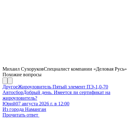
Михаил Сухоруков
Специалист компании «Деловая Русь»
Похожие вопросы
Другое
Жироуловитель Пятый элемент ПЭ-1,0-70
Автосбор
Добрый день. Имеется ли сертификат на
жироуловитель?
Юрий
07 августа 2026 г. в 12:00
Из города Наманган
Прочитать ответ