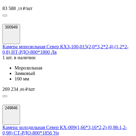
83 588
/шт
,19 ₽
300949
Камера морозильная Север КХЗ-100-015(2,0*3,2*2,4) (1,2*2-
0,8) НТ-РДО-800*1800 Лв
1 шт. в наличии
Морозильная
Замковый
100 мм
269 234
/шт
,86 ₽
249846
Камера холодильная Север КХ-009(1,66*3,16*2,2) (0,98-1,2-
0,98) СТ-РДО-800*1856 Ун