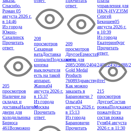
заказа.
ответ
Прочитать
платы
Спасибо.
ответ
управления для
Роман
05
HKN-HVZ35M
августа 2026 г.
Сергей
в 14:46
Бекишев
05
Из города
августа 2026 г.
Южно-
в 10:39
Сахалинск
Из города
208
Прочитать
Екатеринбург
просмотров
209
ответ
Прочитать
Сахарная
просмотров
ответ
вата
Доставка
Другое
Ермостат
спирали
Подскажите,
котла для
кнопка
2085/2086/2404/2408/2450/2488/
выключателя
Gold Medal
есть на такой
Products
аппарат.
76089
Здравствуйте!
205
Жанна
04
Как можно
просмотров
августа 2026 г.
заказать в
215
Наличие на
в 15:37
Барановичи ?
просмотров
складах и
Из города
Ольга
04
Другое
Состав
доставка
Наличие
Москва
августа 2026 г.
рожка
Подскажи
двери для
Прочитать
в 15:13
пожалуйста
холодильника
ответ
Из города
состав рожка
Бирюса
Барановичи
Гуля
04 августа
461
Возможно
Прочитать
2026 г. в 11:30