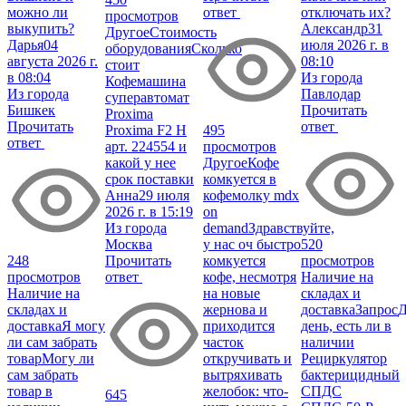
можно ли
ответ
отключать их?
просмотров
выкупить?
Александр
31
Другое
Стоимость
Дарья
04
июля 2026 г. в
оборудования
Сколько
августа 2026 г.
08:10
стоит
в 08:04
Из города
Кофемашина
Из города
Павлодар
суперавтомат
Бишкек
Прочитать
Proxima
Прочитать
ответ
Proxima F2 H
495
ответ
арт. 224554 и
просмотров
какой у нее
Другое
Кофе
срок поставки
комкуется в
Анна
29 июля
кофемолку mdx
2026 г. в 15:19
on
Из города
demand
Здравствуйте,
Москва
у нас оч быстро
520
248
Прочитать
комкуется
просмотров
просмотров
ответ
кофе, несмотря
Наличие на
Наличие на
на новые
складах и
складах и
жернова и
доставка
Запрос
доставка
Я могу
приходится
день, есть ли в
ли сам забрать
часток
наличии
товар
Могу ли
откручивать и
Рециркулятор
сам забрать
вытряхивать
бактерицидный
товар в
желобок: что-
СПДС
645