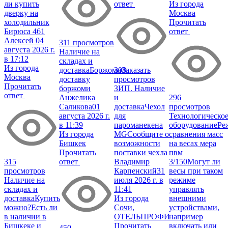
ли купить
ответ
Из города
дверку на
Москва
холодильник
Прочитать
Бирюса 461
ответ
Алексей
04
311 просмотров
августа 2026 г.
Наличие на
в 17:12
складах и
Из города
доставка
Боржоми
308
Заказать
Москва
доставку
просмотров
Прочитать
боржоми
ЗИП. Наличие
ответ
Анжелика
и
296
Саликова
01
доставка
Чехол
просмотров
августа 2026 г.
для
Технологическо
в 11:39
пароманекена
оборудование
Ре
Из города
MG
Сообщите о
сравнения масс
Бишкек
возможности
на весах мера
Прочитать
поставки чехла
пвм
315
ответ
Владимир
3/150
Могут ли
просмотров
Карпенский
31
весы при таком
Наличие на
июля 2026 г. в
режиме
складах и
11:41
управлять
доставка
Купить
Из города
внешними
можно?
Есть ли
Сочи,
устройствами,
в наличии в
ОТЕЛЬПРОФИ
например
Бишкеке и
Прочитать
включать или
450