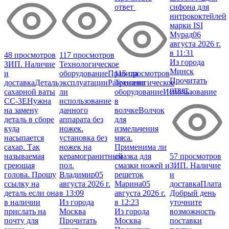
ответ
сифона для
нитрококтейлей
марки ISI
Мурад
06
августа 2026 г.
в 11:31
48 просмотров
117 просмотров
Из города
ЗИП. Наличие
Технологическое
Минск
и
оборудование
Правила
115 просмотров
Прочитать
доставка
Деталь
эксплуатации
Разрешено
Технологическое
ответ
сахарной ваты
ли
оборудование
Использование
CC-3E
Нужна
использование
в
на замену
данного
волчке
Волчок
деталь в сборе
аппарата без
для
куда
ножек.
измельчения
насыпается
установка без
мяса.
сахар. Так
ножек на
Применима ли
называемая
керамогранитный
смазка для
57 просмотров
греющая
пол.
смазки ножей и
ЗИП. Наличие
голова. Прошу
Владимир
05
решеток
и
ссылку на
августа 2026 г.
Марина
05
доставка
Плата
деталь если она
в 13:09
августа 2026 г.
Добрый день
в наличии
Из города
в 12:23
уточните
прислать на
Москва
Из города
возможность
почту для
Прочитать
Москва
поставки