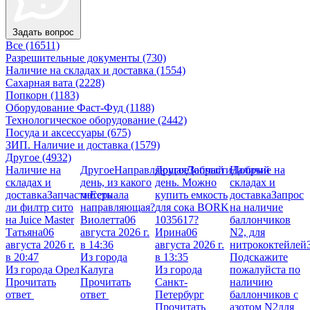
Задать вопрос
Все
(16511)
Разрешительные документы
(730)
Наличие на складах и доставка
(1554)
Сахарная вата
(2228)
Попкорн
(1183)
Оборудование Фаст-Фуд
(1188)
Технологическое оборудование
(2442)
Посуда и аксессуары
(675)
ЗИП. Наличие и доставка
(1579)
Другое
(4932)
Наличие на
Другое
Направляющая
Другое
Добрый
Запчасти
Наличие на
Добрый
складах и
день, из какого
день. Можно
складах и
доставка
Запчасти
материала
Есть
купить емкость
доставка
Запрос
ли филтр сито
направляющая?
для сока BORK
на наличие
на Juice Master
Виолетта
06
1035617?
баллончиков
Татьяна
06
августа 2026 г.
Ирина
06
N2, для
августа 2026 г.
в 14:36
августа 2026 г.
нитрококтейлей
в 20:47
Из города
в 13:35
Подскажите
Из города Орел
Калуга
Из города
пожалуйста по
Прочитать
Прочитать
Санкт-
наличию
ответ
ответ
Петербург
баллончиков с
Прочитать
азотом N2для