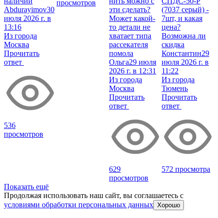
наличии
нить можно с
СПДС-50-Р
просмотров
Abdurayimov
30
эти сделать?
(7037 серый) -
июля 2026 г. в
Может какой-
7шт, и какая
13:16
то детали не
цена?
Из города
хватает типа
Возможна ли
Москва
рассекателя
скидка
Прочитать
помола
Константин
29
ответ
Ольга
29 июля
июля 2026 г. в
2026 г. в 12:31
11:22
Из города
Из города
Москва
Тюмень
Прочитать
Прочитать
ответ
ответ
536
просмотров
629
572 просмотра
просмотров
Показать ещё
Продолжая использовать наш сайт, вы соглашаетесь c
условиями обработки персональных данных
Хорошо